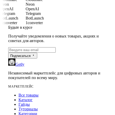
Neon
Neon
OpenAI
OpenAI
Telegram
Telegram
BotLaunch
BotLaunch
1converter
1converter
Будьте в курсе
Получайте уведомления о новых товарах, акциях и
советах для авторов.
arrow_right
Подписаться
Getly
Независимый маркетплейс для цифровых авторов и
покупателей по всему миру.
МАРКЕТПЛЕЙС
Все товары
Каталог
Гайды
Туториалы
Категории