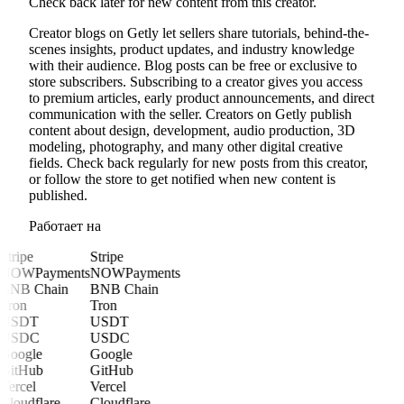
Check back later for new content from this creator.
Creator blogs on Getly let sellers share tutorials, behind-the-
scenes insights, product updates, and industry knowledge
with their audience. Blog posts can be free or exclusive to
store subscribers. Subscribing to a creator gives you access
to premium articles, early product announcements, and direct
communication with the seller. Creators on Getly publish
content about design, development, audio production, 3D
modeling, photography, and many other digital creative
fields. Check back regularly for new posts from this creator,
or follow the store to get notified when new content is
published.
Работает на
Stripe
Stripe
NOWPayments
NOWPayments
BNB Chain
BNB Chain
Tron
Tron
USDT
USDT
USDC
USDC
Google
Google
GitHub
GitHub
Vercel
Vercel
Cloudflare
Cloudflare