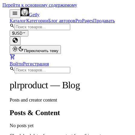
Перейти к основному содержимому
menu
Getly
Каталог
Категории
Блог авторов
Pro
Pages
Продавать
search
expand_more
$
USD
globe
light_mode
dark_mode
Переключить тему
shopping_cart
Войти
Регистрация
search
plrproduct
—
Blog
Posts and creator content
Posts & Content
No posts yet