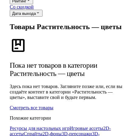
expand_more
Рейтинг
Со скидкой
expand_more
Дата выхода
Товары Растительность — цветы
package
Пока нет товаров в категории
Растительность — цветы
Здесь пока нет товаров. Загляните позже или, если вы
создаёте контент в категории «Растительность —
цветы», выставите свой и будьте первым.
Смотреть все товары
Похожие категории
Ресурсы для настольных игр
Игровые ассеты
2D-
ассеты
Спрайты
2D-фоны
3D-персонажи
3D-