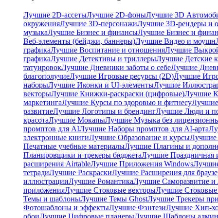
Лучшие 2D-ассеты
Лучшие 2D-фоны
Лучшие 3D Автомоби
окружения
Лучшие 3D-персонажи
Лучшие 3D-рендеры и 
музыка
Лучшие Бизнес и финансы
Лучшие Бизнес и фина
Веб-элементы (бейджи, баннеры)
Лучшие Видео и моушн
графика
Лучшие Воспитание и отношения
Лучшие Выкрой
графика
Лучшие Детективы и триллеры
Лучшие Детские 
татуировок
Лучшие Дневники заботы о себе
Лучшие Дневн
благополучие
Лучшие Игровые ресурсы (2D)
Лучшие Игр
наборы
Лучшие Иконки и UI-элементы
Лучшие Иллюстра
векторы
Лучшие Книжки-раскраски (цифровые)
Лучшие К
маркетинга
Лучшие Курсы по здоровью и фитнесу
Лучшие
развитие
Лучшие Логотипы и брендинг
Лучшие Люди и п
красота
Лучшие Мокапы
Лучшие Музыка без лицензионн
промптов для AI
Лучшие Наборы промптов для AI-арта
Лу
электронные книги
Лучшие Образование и курсы
Лучшие
Печатные учебные материалы
Лучшие Плагины и дополн
Планировщики и трекеры бюджета
Лучшие Праздничная и
расширения Airtable
Лучшие Приложения Windows
Лучшие
тетради
Лучшие Раскраски
Лучшие Расширения для браузе
иллюстрации
Лучшие Романтика
Лучшие Саморазвитие и 
приложения
Лучшие Стоковые векторы
Лучшие Стоковые
Темы и шаблоны
Лучшие Темы Ghost
Лучшие Трекеры пр
Фотошаблоны и эффекты
Лучшие Фэнтези
Лучшие Хип-хо
обои
Лучшие Цифровые планеры
Лучшие Шаблоны админ