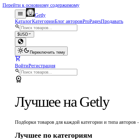
Перейти к основному содержимому
menu
Getly
Каталог
Категории
Блог авторов
Pro
Pages
Продавать
search
expand_more
$
USD
globe
light_mode
dark_mode
Переключить тему
shopping_cart
Войти
Регистрация
search
workspace_premium
Лучшее на Getly
Подборки товаров для каждой категории и типа авторов
Лучшее по категориям