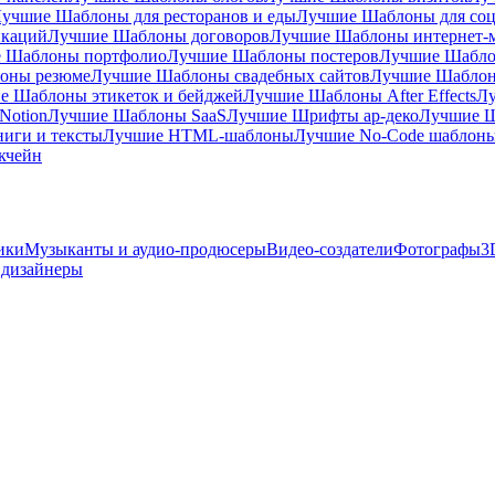
учшие Шаблоны для ресторанов и еды
Лучшие Шаблоны для соц
икаций
Лучшие Шаблоны договоров
Лучшие Шаблоны интернет-м
 Шаблоны портфолио
Лучшие Шаблоны постеров
Лучшие Шабло
оны резюме
Лучшие Шаблоны свадебных сайтов
Лучшие Шаблон
е Шаблоны этикеток и бейджей
Лучшие Шаблоны After Effects
Л
Notion
Лучшие Шаблоны SaaS
Лучшие Шрифты ар-деко
Лучшие Ш
иги и тексты
Лучшие HTML-шаблоны
Лучшие No-Code шаблон
кчейн
ики
Музыканты и аудио-продюсеры
Видео-создатели
Фотографы
3
 дизайнеры