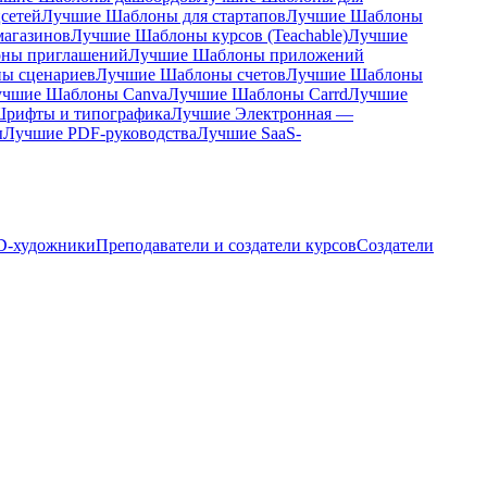
сетей
Лучшие Шаблоны для стартапов
Лучшие Шаблоны
агазинов
Лучшие Шаблоны курсов (Teachable)
Лучшие
ны приглашений
Лучшие Шаблоны приложений
ы сценариев
Лучшие Шаблоны счетов
Лучшие Шаблоны
учшие Шаблоны Canva
Лучшие Шаблоны Carrd
Лучшие
рифты и типографика
Лучшие Электронная —
ы
Лучшие PDF-руководства
Лучшие SaaS-
D-художники
Преподаватели и создатели курсов
Создатели