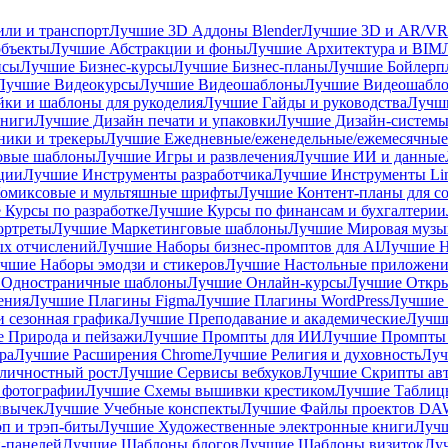
ли и транспорт
Лучшие 3D Аддоны Blender
Лучшие 3D и AR/VR
объекты
Лучшие Абстракции и фоны
Лучшие Архитектура и BIM
нсы
Лучшие Бизнес-курсы
Лучшие Бизнес-планы
Лучшие Бойлерпл
Лучшие Видеокурсы
Лучшие Видеошаблоны
Лучшие Видеошабло
ки и шаблоны для рукоделия
Лучшие Гайды и руководства
Лучши
книги
Лучшие Дизайн печати и упаковки
Лучшие Дизайн-систем
ики и трекеры
Лучшие Ежедневные/еженедельные/ежемесячные
овые шаблоны
Лучшие Игры и развлечения
Лучшие ИИ и данные
ции
Лучшие Инструменты разработчика
Лучшие Инструменты Li
омиксовые и мультяшные шрифты
Лучшие Контент-планы для с
 Курсы по разработке
Лучшие Курсы по финансам и бухгалтерии
ортреты
Лучшие Маркетинговые шаблоны
Лучшие Мировая музы
ых отчислений
Лучшие Наборы бизнес-промптов для AI
Лучшие Н
чшие Наборы эмодзи и стикеров
Лучшие Настольные приложени
 Одностраничные шаблоны
Лучшие Онлайн-курсы
Лучшие Откры
ения
Лучшие Плагины Figma
Лучшие Плагины WordPress
Лучшие
 сезонная графика
Лучшие Преподавание и академические
Лучши
 Природа и пейзажи
Лучшие Промпты для ИИ
Лучшие Промпты
ра
Лучшие Расширения Chrome
Лучшие Религия и духовность
Луч
личностный рост
Лучшие Сервисы вебхуков
Лучшие Скрипты ав
 фотографии
Лучшие Схемы вышивки крестиком
Лучшие Таблицы
ивычек
Лучшие Учебные конспекты
Лучшие Файлы проектов D
п и трэп-биты
Лучшие Художественные электронные книги
Лучш
-панелей
Лучшие Шаблоны блогов
Лучшие Шаблоны визиток
Лу