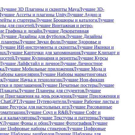
Лучшие 3D Плагины и скрипты Maya
Лучшие 3D-
Лучшие Ассеты и плагины Unity
Лучшие Аудио и
ейты и стартеры
Лучшие Брошюры и каталоги
Лучшие
ны для соцсетей
Лучшие Винтажная и ретро-
е Графика и дизайн
Лучшие Декоративная
ы
Лучшие Дизайны для футболок
Лучшие Дизайны
 планеры
Лучшие Звуки фоли
Лучшие Здоровье и
Лучшие ИИ-инструменты и скрипты
Лучшие Иконки и
nux
Лучшие Карточки для запоминания
Лучшие Клипарт и
оцсетей
Лучшие Кулинария и рецепты
Лучшие Курсы
Лучшие Лайфстайл и личное
Лучшие Личностное
ка
Лучшие Мобильные приложения
Лучшие Мода и
аборы канцелярии
Лучшие Наборы маркетинговых
я
Лучшие Наука и технологии
Лучшие Нон-фикшн
тки и приглашения
Лучшие Печатные постеры
Лучшие
 Плакаты
Лучшие Планеры для студентов
Лучшие
е Приглашения на день рождения
Лучшие Приложения и
 ChatGPT
Лучшие Путеводители
Лучшие Рабочие листы и
шие Ресурсы для настольных игр
Лучшие Рисованные
томатизации
Лучшие Соул и R&B
Лучшие Софт и
 и калькуляторы
Лучшие Текстуры и паттерны
Лучшие
AW
Лучшие Фоны и обои
Лучшие Фотография
Лучшие
ие Цифровые наборы стикеров
Лучшие Цифровые
чшие Шаблоны дашбордов
Лучшие Шаблоны для