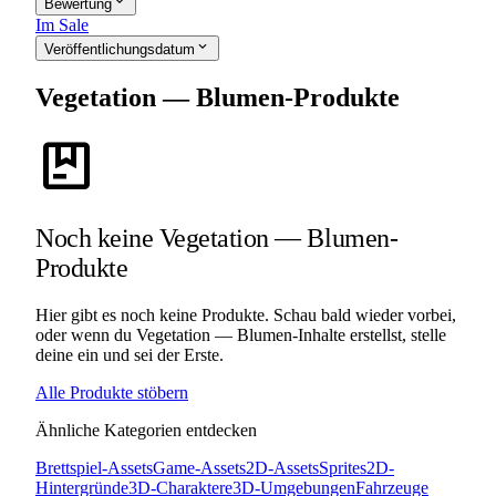
expand_more
Bewertung
Im Sale
expand_more
Veröffentlichungsdatum
Vegetation — Blumen-Produkte
package
Noch keine Vegetation — Blumen-
Produkte
Hier gibt es noch keine Produkte. Schau bald wieder vorbei,
oder wenn du Vegetation — Blumen-Inhalte erstellst, stelle
deine ein und sei der Erste.
Alle Produkte stöbern
Ähnliche Kategorien entdecken
Brettspiel-Assets
Game-Assets
2D-Assets
Sprites
2D-
Hintergründe
3D-Charaktere
3D-Umgebungen
Fahrzeuge