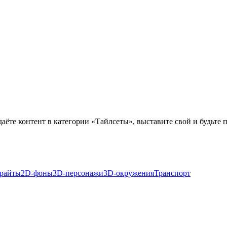
здаёте контент в категории «Тайлсеты», выставите свой и будьте 
райты
2D-фоны
3D-персонажи
3D-окружения
Транспорт