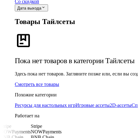
Со скидкой
expand_more
Дата выхода
Товары Тайлсеты
package
Пока нет товаров в категории Тайлсеты
Здесь пока нет товаров. Загляните позже или, если вы со
Смотреть все товары
Похожие категории
Ресурсы для настольных игр
Игровые ассеты
2D-ассеты
Сп
Работает на
Stripe
Stripe
NOWPayments
NOWPayments
BNB Chain
BNB Chain