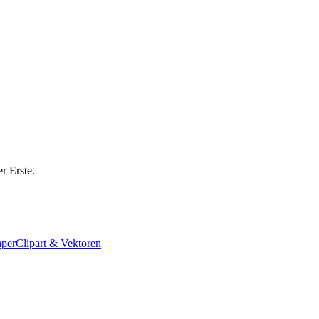
r Erste.
aper
Clipart & Vektoren