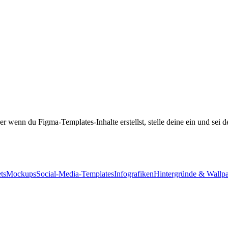
r wenn du Figma-Templates-Inhalte erstellst, stelle deine ein und sei de
ts
Mockups
Social-Media-Templates
Infografiken
Hintergründe & Wallp