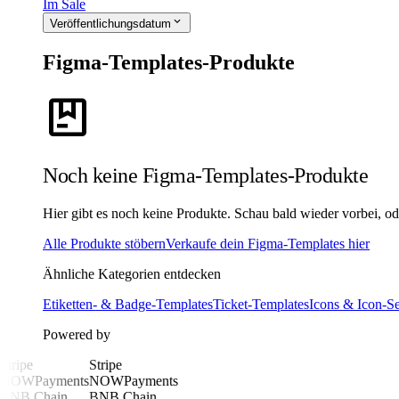
Im Sale
expand_more
Veröffentlichungsdatum
Figma-Templates-Produkte
package
Noch keine Figma-Templates-Produkte
Hier gibt es noch keine Produkte. Schau bald wieder vorbei, ode
Alle Produkte stöbern
Verkaufe dein Figma-Templates hier
Ähnliche Kategorien entdecken
Etiketten- & Badge-Templates
Ticket-Templates
Icons & Icon-Se
Powered by
Stripe
Stripe
NOWPayments
NOWPayments
BNB Chain
BNB Chain