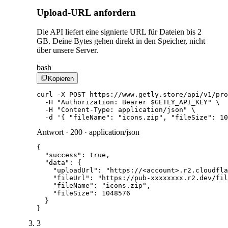
Upload-URL anfordern
Die API liefert eine signierte URL für Dateien bis 2
GB. Deine Bytes gehen direkt in den Speicher, nicht
über unsere Server.
bash
content_copy
Kopieren
curl -X POST https://www.getly.store/api/v1/pro
  -H "Authorization: Bearer $GETLY_API_KEY" \

  -H "Content-Type: application/json" \

  -d '{ "fileName": "icons.zip", "fileSize": 10
Antwort · 200 · application/json
{

  "success": true,

  "data": {

    "uploadUrl": "https://<account>.r2.cloudfla
    "fileUrl": "https://pub-xxxxxxxx.r2.dev/fil
    "fileName": "icons.zip",

    "fileSize": 1048576

  }

}
3