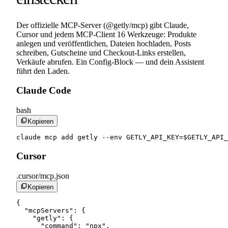
Der offizielle MCP-Server (@getly/mcp) gibt Claude,
Cursor und jedem MCP-Client 16 Werkzeuge: Produkte
anlegen und veröffentlichen, Dateien hochladen, Posts
schreiben, Gutscheine und Checkout-Links erstellen,
Verkäufe abrufen. Ein Config-Block — und dein Assistent
führt den Laden.
Claude Code
bash
content_copy
Kopieren
claude mcp add getly --env GETLY_API_KEY=$GETLY_API_
Cursor
.cursor/mcp.json
content_copy
Kopieren
{

  "mcpServers": {

    "getly": {

      "command": "npx",
