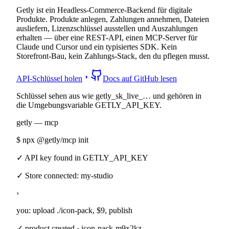
Getly ist ein Headless-Commerce-Backend für digitale
Produkte. Produkte anlegen, Zahlungen annehmen, Dateien
ausliefern, Lizenzschlüssel ausstellen und Auszahlungen
erhalten — über eine REST-API, einen MCP-Server für
Claude und Cursor und ein typisiertes SDK. Kein
Storefront-Bau, kein Zahlungs-Stack, den du pflegen musst.
arrow_right
API-Schlüssel holen
Docs auf GitHub lesen
Schlüssel sehen aus wie getly_sk_live_… und gehören in
die Umgebungsvariable GETLY_API_KEY.
getly — mcp
$
npx @getly/mcp init
✓ API key found in GETLY_API_KEY
✓ Store connected: my-studio
›
you:
upload ./icon-pack, $9, publish
✓ product created · icon-pack-m9x2kz