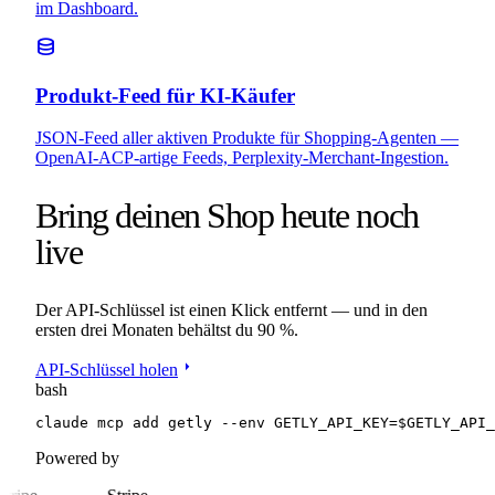
im Dashboard.
database
Produkt-Feed für KI-Käufer
JSON-Feed aller aktiven Produkte für Shopping-Agenten —
OpenAI-ACP-artige Feeds, Perplexity-Merchant-Ingestion.
Bring deinen Shop heute noch
live
Der API-Schlüssel ist einen Klick entfernt — und in den
ersten drei Monaten behältst du 90 %.
arrow_right
API-Schlüssel holen
bash
claude mcp add getly --env GETLY_API_KEY=$GETLY_API_
Powered by