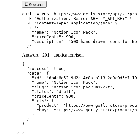
content_copy
Kopieren
curl -X POST https://www.getly.store/api/v1/pro
  -H "Authorization: Bearer $GETLY_API_KEY" \

  -H "Content-Type: application/json" \

  -d '{

    "name": "Notion Icon Pack",

    "priceCents": 900,

    "description": "500 hand-drawn icons for No
  }'
Antwort · 201 · application/json
{

  "success": true,

  "data": {

    "id": "6b4e6a52-9d2e-4c8a-b1f3-2a9c0d5e7f10
    "name": "Notion Icon Pack",

    "slug": "notion-icon-pack-m9x2kz",

    "status": "draft",

    "priceCents": 900,

    "urls": {

      "product": "https://www.getly.store/produ
      "buy": "https://www.getly.store/product/n
    }

  }

}
2