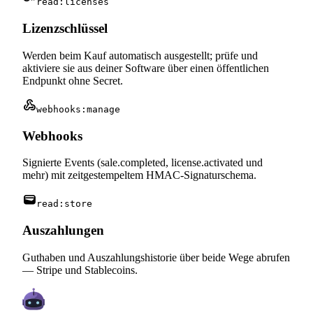
read:licenses
Lizenzschlüssel
Werden beim Kauf automatisch ausgestellt; prüfe und
aktiviere sie aus deiner Software über einen öffentlichen
Endpunkt ohne Secret.
webhook
webhooks:manage
Webhooks
Signierte Events (sale.completed, license.activated und
mehr) mit zeitgestempeltem HMAC-Signaturschema.
wallet
read:store
Auszahlungen
Guthaben und Auszahlungshistorie über beide Wege abrufen
— Stripe und Stablecoins.