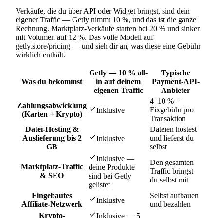
Verkäufe, die du über API oder Widget bringst, sind dein
eigener Traffic — Getly nimmt 10 %, und das ist die ganze
Rechnung. Marktplatz-Verkäufe starten bei 20 % und sinken
mit Volumen auf 12 %. Das volle Modell auf
getly.store/pricing — und sieh dir an, was diese eine Gebühr
wirklich enthält.
Getly — 10 % all-
Typische
Was du bekommst
in auf deinem
Payment-API-
eigenen Traffic
Anbieter
4–10 % +
Zahlungsabwicklung
check
Fixgebühr pro
Inklusive
(Karten + Krypto)
Transaktion
Datei-Hosting &
Dateien hostest
check
Auslieferung bis 2
und lieferst du
Inklusive
GB
selbst
check
Inklusive —
Den gesamten
Marktplatz-Traffic
deine Produkte
Traffic bringst
& SEO
sind bei Getly
du selbst mit
gelistet
Eingebautes
Selbst aufbauen
check
Inklusive
Affiliate-Netzwerk
und bezahlen
check
Krypto-
Inklusive — 5