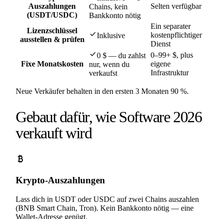
Auszahlungen
Selten verfügbar
Chains, kein
(USDT/USDC)
Bankkonto nötig
Ein separater
Lizenzschlüssel
check
kostenpflichtiger
Inklusive
ausstellen & prüfen
Dienst
check
0–99+ $, plus
0 $ — du zahlst
Fixe Monatskosten
eigene
nur, wenn du
Infrastruktur
verkaufst
Neue Verkäufer behalten in den ersten 3 Monaten 90 %.
Gebaut dafür, wie Software 2026
verkauft wird
currency_bitcoin
Krypto-Auszahlungen
Lass dich in USDT oder USDC auf zwei Chains auszahlen
(BNB Smart Chain, Tron). Kein Bankkonto nötig — eine
Wallet-Adresse genügt.