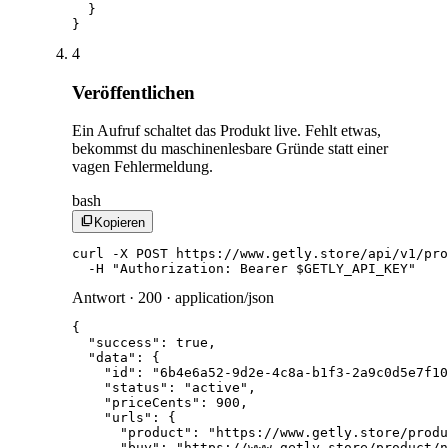
  }

}
4
Veröffentlichen
Ein Aufruf schaltet das Produkt live. Fehlt etwas,
bekommst du maschinenlesbare Gründe statt einer
vagen Fehlermeldung.
bash
content_copy
Kopieren
curl -X POST https://www.getly.store/api/v1/pro
  -H "Authorization: Bearer $GETLY_API_KEY"
Antwort · 200 · application/json
{

  "success": true,

  "data": {

    "id": "6b4e6a52-9d2e-4c8a-b1f3-2a9c0d5e7f10
    "status": "active",

    "priceCents": 900,

    "urls": {

      "product": "https://www.getly.store/produ
      "buy": "https://www.getly.store/product/n