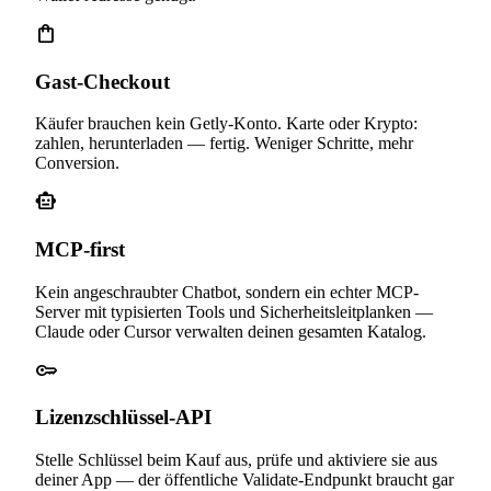
shopping_bag
Gast-Checkout
Käufer brauchen kein Getly-Konto. Karte oder Krypto:
zahlen, herunterladen — fertig. Weniger Schritte, mehr
Conversion.
smart_toy
MCP-first
Kein angeschraubter Chatbot, sondern ein echter MCP-
Server mit typisierten Tools und Sicherheitsleitplanken —
Claude oder Cursor verwalten deinen gesamten Katalog.
key
Lizenzschlüssel-API
Stelle Schlüssel beim Kauf aus, prüfe und aktiviere sie aus
deiner App — der öffentliche Validate-Endpunkt braucht gar