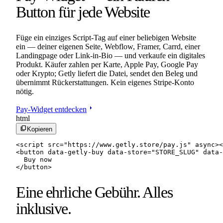
Button für jede Website
Füge ein einziges Script-Tag auf einer beliebigen Website
ein — deiner eigenen Seite, Webflow, Framer, Carrd, einer
Landingpage oder Link-in-Bio — und verkaufe ein digitales
Produkt. Käufer zahlen per Karte, Apple Pay, Google Pay
oder Krypto; Getly liefert die Datei, sendet den Beleg und
übernimmt Rückerstattungen. Kein eigenes Stripe-Konto
nötig.
arrow_right
Pay-Widget entdecken
html
content_copy
Kopieren
<script src="https://www.getly.store/pay.js" async><
<button data-getly-buy data-store="STORE_SLUG" data-
  Buy now

</button>
Eine ehrliche Gebühr. Alles
inklusive.