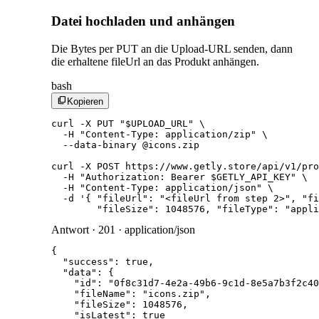
Datei hochladen und anhängen
Die Bytes per PUT an die Upload-URL senden, dann
die erhaltene fileUrl an das Produkt anhängen.
bash
content_copy
Kopieren
curl -X PUT "$UPLOAD_URL" \

  -H "Content-Type: application/zip" \

  --data-binary @icons.zip

curl -X POST https://www.getly.store/api/v1/pro
  -H "Authorization: Bearer $GETLY_API_KEY" \

  -H "Content-Type: application/json" \

  -d '{ "fileUrl": "<fileUrl from step 2>", "fi
        "fileSize": 1048576, "fileType": "appli
Antwort · 201 · application/json
{

  "success": true,

  "data": {

    "id": "0f8c31d7-4e2a-49b6-9c1d-8e5a7b3f2c40
    "fileName": "icons.zip",

    "fileSize": 1048576,

    "isLatest": true
