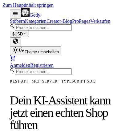
Zum Hauptinhalt springen
menu
Getly
Stöbern
Kategorien
Creator-Blog
Pro
Pages
Verkaufen
search
expand_more
$
USD
globe
light_mode
dark_mode
Theme umschalten
shopping_cart
Anmelden
Registrieren
search
REST-API · MCP-SERVER · TYPESCRIPT-SDK
Dein KI-Assistent kann
jetzt einen echten Shop
führen