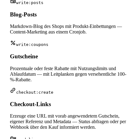
newspaper
write:posts
Blog-Posts
Markdown-Blog des Shops mit Produkt-Einbettungen —
Content-Marketing aus einem Cronjob.
percent
write:coupons
Gutscheine
Prozentuale oder feste Rabatte mit Nutzungslimits und
Ablaufdatum — mit Leitplanken gegen versehentliche 100-
%-Rabatte.
link_2
checkout:create
Checkout-Links
Erzeuge eine URL mit vorab angewendetem Gutschein,
eigener Referenz und Metadata — Status abfragen oder per
Webhook über den Kauf informiert werden.
key