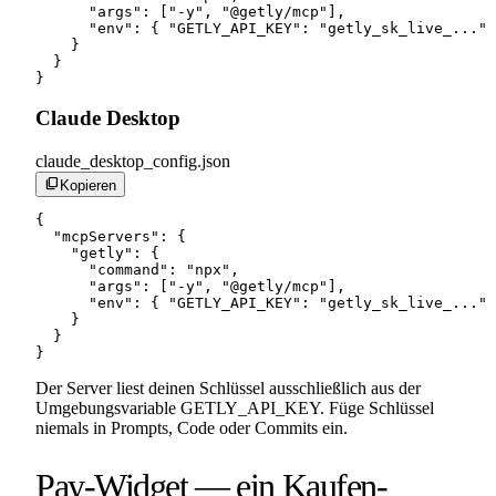
      "args": ["-y", "@getly/mcp"],

      "env": { "GETLY_API_KEY": "getly_sk_live_..." 
    }

  }

}
Claude Desktop
claude_desktop_config.json
content_copy
Kopieren
{

  "mcpServers": {

    "getly": {

      "command": "npx",

      "args": ["-y", "@getly/mcp"],

      "env": { "GETLY_API_KEY": "getly_sk_live_..." 
    }

  }

}
Der Server liest deinen Schlüssel ausschließlich aus der
Umgebungsvariable GETLY_API_KEY. Füge Schlüssel
niemals in Prompts, Code oder Commits ein.
Pay-Widget — ein Kaufen-