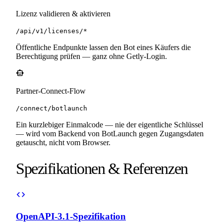
Lizenz validieren & aktivieren
/api/v1/licenses/*
Öffentliche Endpunkte lassen den Bot eines Käufers die
Berechtigung prüfen — ganz ohne Getly-Login.
smart_toy
Partner-Connect-Flow
/connect/botlaunch
Ein kurzlebiger Einmalcode — nie der eigentliche Schlüssel
— wird vom Backend von BotLaunch gegen Zugangsdaten
getauscht, nicht vom Browser.
Spezifikationen & Referenzen
code
OpenAPI-3.1-Spezifikation