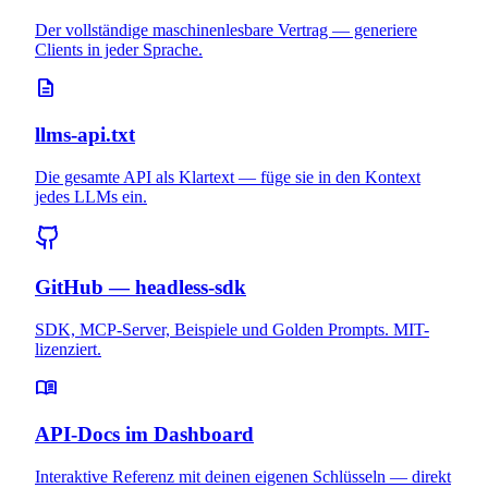
Der vollständige maschinenlesbare Vertrag — generiere
Clients in jeder Sprache.
description
llms-api.txt
Die gesamte API als Klartext — füge sie in den Kontext
jedes LLMs ein.
GitHub — headless-sdk
SDK, MCP-Server, Beispiele und Golden Prompts. MIT-
lizenziert.
menu_book
API-Docs im Dashboard
Interaktive Referenz mit deinen eigenen Schlüsseln — direkt