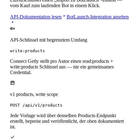
vom Kauf zum laufenden Bot in einem Klick.
arrow_right
API-Dokumentation lesen
BotLaunch-Integration ansehen
arrow_right
key
API-Schlüssel mit begrenztem Umfang
write:products
Connect Getly stellt pro Autor einen read:products +
write:products Schlüssel aus — nie ein gemeinsames
Credential.
package
v1 products, write scope
POST /api/v1/products
Jede Vorlage wird über denselben Products-Endpunkt
erstellt, bepreist und veröffentlicht, der oben dokumentiert
ist.
check