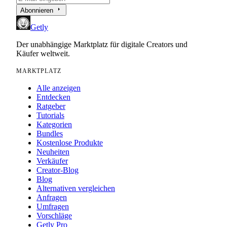
arrow_right
Abonnieren
Getly
Der unabhängige Marktplatz für digitale Creators und
Käufer weltweit.
MARKTPLATZ
Alle anzeigen
Entdecken
Ratgeber
Tutorials
Kategorien
Bundles
Kostenlose Produkte
Neuheiten
Verkäufer
Creator-Blog
Blog
Alternativen vergleichen
Anfragen
Umfragen
Vorschläge
Getly Pro