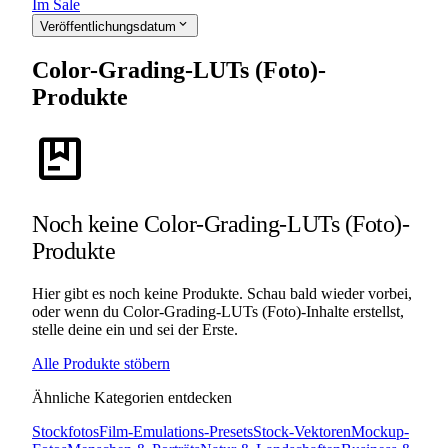
Im Sale
expand_more
Veröffentlichungsdatum
Color-Grading-LUTs (Foto)-
Produkte
package
Noch keine Color-Grading-LUTs (Foto)-
Produkte
Hier gibt es noch keine Produkte. Schau bald wieder vorbei,
oder wenn du Color-Grading-LUTs (Foto)-Inhalte erstellst,
stelle deine ein und sei der Erste.
Alle Produkte stöbern
Ähnliche Kategorien entdecken
Stockfotos
Film-Emulations-Presets
Stock-Vektoren
Mockup-