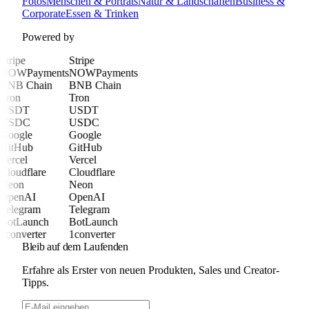
Fotos
Menschen & Porträts
Natur & Landschaften
Business &
Corporate
Essen & Trinken
Powered by
Stripe
Stripe
NOWPayments
NOWPayments
BNB Chain
BNB Chain
Tron
Tron
USDT
USDT
USDC
USDC
Google
Google
GitHub
GitHub
Vercel
Vercel
Cloudflare
Cloudflare
Neon
Neon
OpenAI
OpenAI
Telegram
Telegram
BotLaunch
BotLaunch
1converter
1converter
Bleib auf dem Laufenden
Erfahre als Erster von neuen Produkten, Sales und Creator-
Tipps.