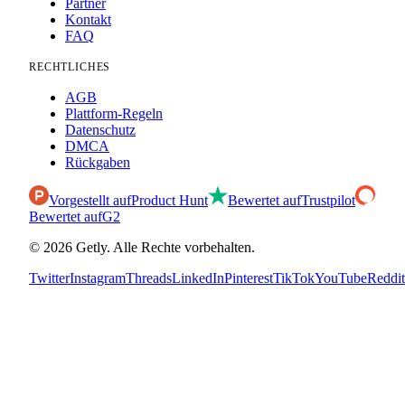
Partner
Kontakt
FAQ
RECHTLICHES
AGB
Plattform-Regeln
Datenschutz
DMCA
Rückgaben
Vorgestellt auf
Product Hunt
Bewertet auf
Trustpilot
Bewertet auf
G2
©
2026
Getly.
Alle Rechte vorbehalten.
Twitter
Instagram
Threads
LinkedIn
Pinterest
TikTok
YouTube
Reddit