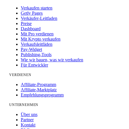
Verkaufen starten
Getly Pages
Verkäufer-Leitfaden
Preise
Dashboard
Mit Pro verdienen
Mit Krypto verkaufen
Verkaufsleitfäden
Pay-Widget
Publishing-Tools
Wie wir bauen, was wir verkaufen
Für Entwickler
VERDIENEN
Affiliate-Programm
Affiliate-Marktplatz
Empfehlungsprogramm
UNTERNEHMEN
Über uns
Partner
Kontakt