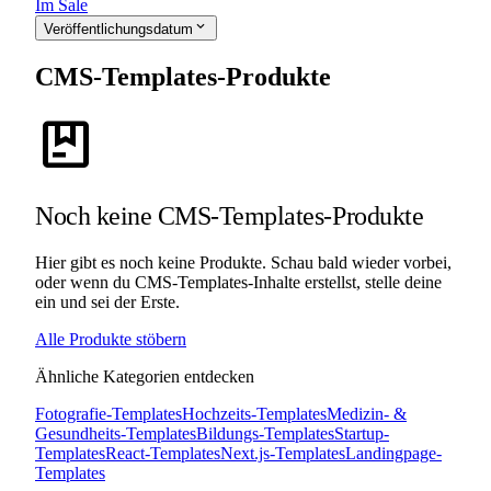
Im Sale
expand_more
Veröffentlichungsdatum
CMS-Templates-Produkte
package
Noch keine CMS-Templates-Produkte
Hier gibt es noch keine Produkte. Schau bald wieder vorbei,
oder wenn du CMS-Templates-Inhalte erstellst, stelle deine
ein und sei der Erste.
Alle Produkte stöbern
Ähnliche Kategorien entdecken
Fotografie-Templates
Hochzeits-Templates
Medizin- &
Gesundheits-Templates
Bildungs-Templates
Startup-
Templates
React-Templates
Next.js-Templates
Landingpage-
Templates