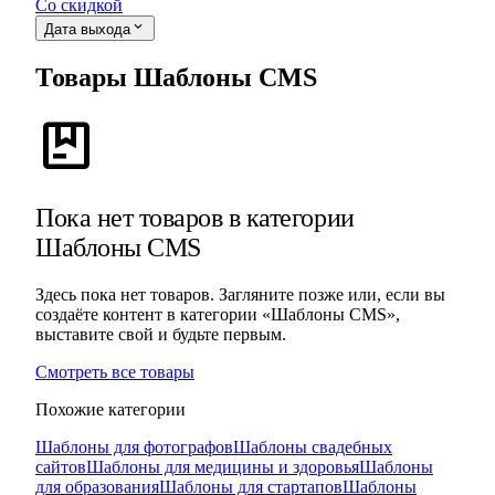
Со скидкой
expand_more
Дата выхода
Товары Шаблоны CMS
package
Пока нет товаров в категории
Шаблоны CMS
Здесь пока нет товаров. Загляните позже или, если вы
создаёте контент в категории «Шаблоны CMS»,
выставите свой и будьте первым.
Смотреть все товары
Похожие категории
Шаблоны для фотографов
Шаблоны свадебных
сайтов
Шаблоны для медицины и здоровья
Шаблоны
для образования
Шаблоны для стартапов
Шаблоны