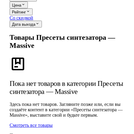
expand_more
Цена
expand_more
Рейтинг
Со скидкой
expand_more
Дата выхода
Товары Пресеты синтезатора —
Massive
package
Пока нет товаров в категории Пресеты
синтезатора — Massive
Здесь пока нет товаров. Загляните позже или, если вы
создаёте контент в категории «Пресеты синтезатора —
Massive», выставите свой и будьте первым.
Смотреть все товары