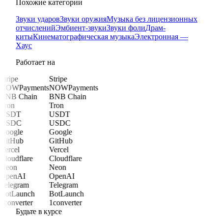
Похожие категории
Звуки ударов
Звуки оружия
Музыка без лицензионных
отчислений
Эмбиент-звуки
Звуки фоли
Драм-
киты
Кинематографическая музыка
Электронная —
Хаус
Работает на
Stripe
Stripe
NOWPayments
NOWPayments
BNB Chain
BNB Chain
Tron
Tron
USDT
USDT
USDC
USDC
Google
Google
GitHub
GitHub
Vercel
Vercel
Cloudflare
Cloudflare
Neon
Neon
OpenAI
OpenAI
Telegram
Telegram
BotLaunch
BotLaunch
1converter
1converter
Будьте в курсе