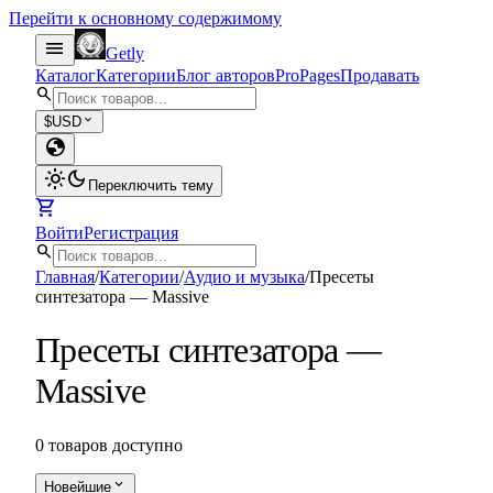
Перейти к основному содержимому
menu
Getly
Каталог
Категории
Блог авторов
Pro
Pages
Продавать
search
expand_more
$
USD
globe
light_mode
dark_mode
Переключить тему
shopping_cart
Войти
Регистрация
search
Главная
/
Категории
/
Аудио и музыка
/
Пресеты
синтезатора — Massive
Пресеты синтезатора —
Massive
0 товаров доступно
expand_more
Новейшие