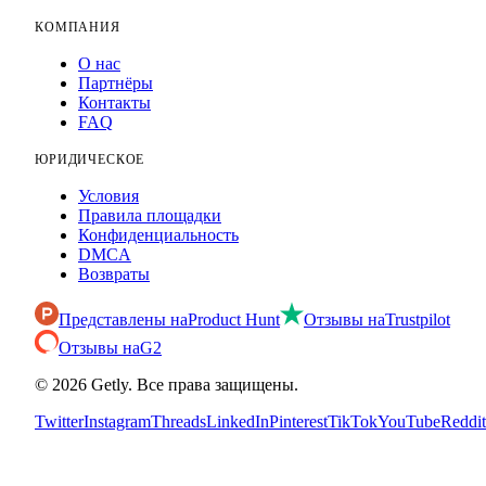
КОМПАНИЯ
О нас
Партнёры
Контакты
FAQ
ЮРИДИЧЕСКОЕ
Условия
Правила площадки
Конфиденциальность
DMCA
Возвраты
Представлены на
Product Hunt
Отзывы на
Trustpilot
Отзывы на
G2
©
2026
Getly.
Все права защищены.
Twitter
Instagram
Threads
LinkedIn
Pinterest
TikTok
YouTube
Reddit