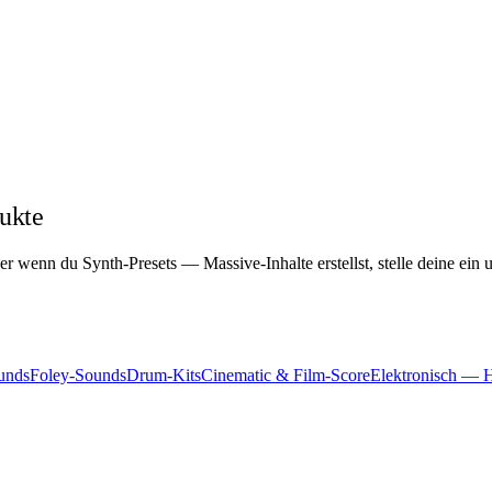
ukte
r wenn du Synth-Presets — Massive-Inhalte erstellst, stelle deine ein u
unds
Foley-Sounds
Drum-Kits
Cinematic & Film-Score
Elektronisch — 