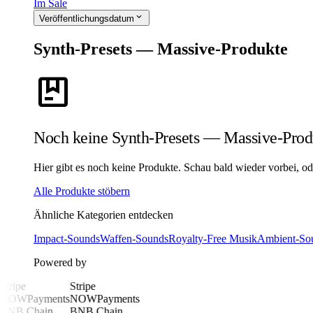
Im Sale
expand_more
Veröffentlichungsdatum
Synth-Presets — Massive-Produkte
package
Noch keine Synth-Presets — Massive-Prod
Hier gibt es noch keine Produkte. Schau bald wieder vorbei, ode
Alle Produkte stöbern
Ähnliche Kategorien entdecken
Impact-Sounds
Waffen-Sounds
Royalty-Free Musik
Ambient-So
Powered by
Stripe
Stripe
NOWPayments
NOWPayments
BNB Chain
BNB Chain