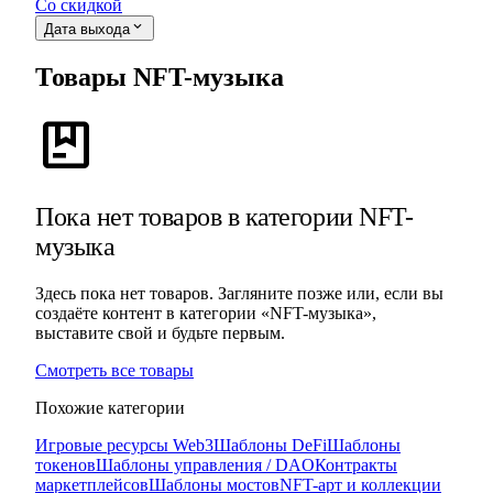
Со скидкой
expand_more
Дата выхода
Товары NFT-музыка
package
Пока нет товаров в категории NFT-
музыка
Здесь пока нет товаров. Загляните позже или, если вы
создаёте контент в категории «NFT-музыка»,
выставите свой и будьте первым.
Смотреть все товары
Похожие категории
Игровые ресурсы Web3
Шаблоны DeFi
Шаблоны
токенов
Шаблоны управления / DAO
Контракты
маркетплейсов
Шаблоны мостов
NFT-арт и коллекции