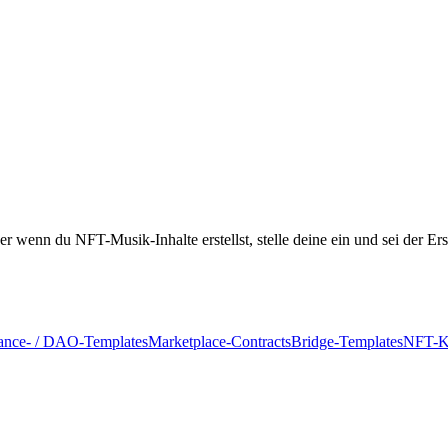
r wenn du NFT-Musik-Inhalte erstellst, stelle deine ein und sei der Ers
ance- / DAO-Templates
Marketplace-Contracts
Bridge-Templates
NFT-K