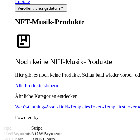
Im Sale
expand_more
Veröffentlichungsdatum
NFT-Musik-Produkte
package
Noch keine NFT-Musik-Produkte
Hier gibt es noch keine Produkte. Schau bald wieder vorbei, ode
Alle Produkte stöbern
Ähnliche Kategorien entdecken
Web3-Gaming-Assets
DeFi-Templates
Token-Templates
Govern
Powered by
Stripe
Stripe
NOWPayments
NOWPayments
BNB Chain
BNB Chain