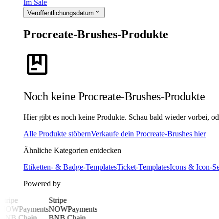
Im Sale
expand_more
Veröffentlichungsdatum
Procreate-Brushes-Produkte
package
Noch keine Procreate-Brushes-Produkte
Hier gibt es noch keine Produkte. Schau bald wieder vorbei, oder
Alle Produkte stöbern
Verkaufe dein Procreate-Brushes hier
Ähnliche Kategorien entdecken
Etiketten- & Badge-Templates
Ticket-Templates
Icons & Icon-Se
Powered by
Stripe
Stripe
NOWPayments
NOWPayments
BNB Chain
BNB Chain