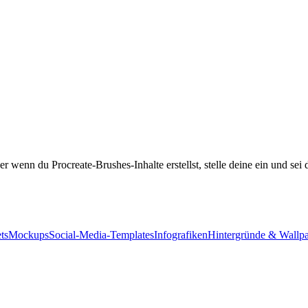
 wenn du Procreate-Brushes-Inhalte erstellst, stelle deine ein und sei d
ts
Mockups
Social-Media-Templates
Infografiken
Hintergründe & Wallp