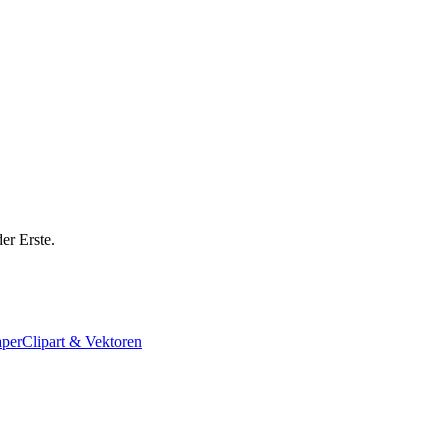
er Erste.
aper
Clipart & Vektoren