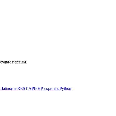
 будьте первым.
Шаблоны REST API
PHP-скрипты
Python-