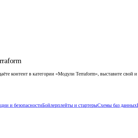
rraform
здаёте контент в категории «Модули Terraform», выставите свой и
ции и безопасности
Бойлерплейты и стартеры
Схемы баз данных