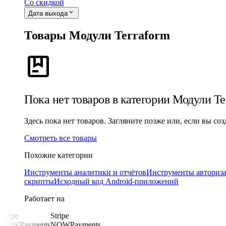
Со скидкой
expand_more
Дата выхода
Товары Модули Terraform
package
Пока нет товаров в категории Модули Te
Здесь пока нет товаров. Загляните позже или, если вы со
Смотреть все товары
Похожие категории
Инструменты аналитики и отчётов
Инструменты авториза
скрипты
Исходный код Android-приложений
Работает на
Stripe
Stripe
NOWPayments
NOWPayments