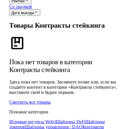
expand_more
Рейтинг
Со скидкой
expand_more
Дата выхода
Товары Контракты стейкинга
package
Пока нет товаров в категории
Контракты стейкинга
Здесь пока нет товаров. Загляните позже или, если вы
создаёте контент в категории «Контракты стейкинга»,
выставите свой и будьте первым.
Смотреть все товары
Похожие категории
Игровые ресурсы Web3
Шаблоны DeFi
Шаблоны
токенов
Шаблоны управления / DAO
Контракты