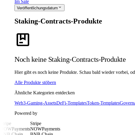
Im Sale
expand_more
Veröffentlichungsdatum
Staking-Contracts-Produkte
package
Noch keine Staking-Contracts-Produkte
Hier gibt es noch keine Produkte. Schau bald wieder vorbei, oder
Alle Produkte stöbern
Ähnliche Kategorien entdecken
Web3-Gaming-Assets
DeFi-Templates
Token-Templates
Govern
Powered by
Stripe
Stripe
NOWPayments
NOWPayments
BNB Chain
BNB Chain