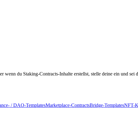
 wenn du Staking-Contracts-Inhalte erstellst, stelle deine ein und sei d
ance- / DAO-Templates
Marketplace-Contracts
Bridge-Templates
NFT-K