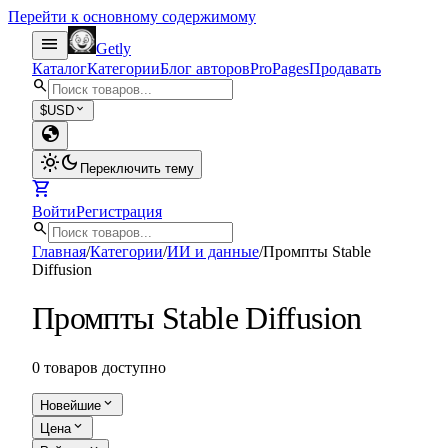
Перейти к основному содержимому
menu
Getly
Каталог
Категории
Блог авторов
Pro
Pages
Продавать
search
expand_more
$
USD
globe
light_mode
dark_mode
Переключить тему
shopping_cart
Войти
Регистрация
search
Главная
/
Категории
/
ИИ и данные
/
Промпты Stable
Diffusion
Промпты Stable Diffusion
0 товаров доступно
expand_more
Новейшие
expand_more
Цена