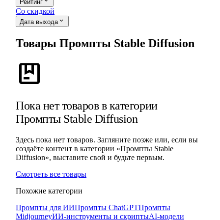
expand_more
Рейтинг
Со скидкой
expand_more
Дата выхода
Товары Промпты Stable Diffusion
package
Пока нет товаров в категории
Промпты Stable Diffusion
Здесь пока нет товаров. Загляните позже или, если вы
создаёте контент в категории «Промпты Stable
Diffusion», выставите свой и будьте первым.
Смотреть все товары
Похожие категории
Промпты для ИИ
Промпты ChatGPT
Промпты
Midjourney
ИИ-инструменты и скрипты
AI-модели