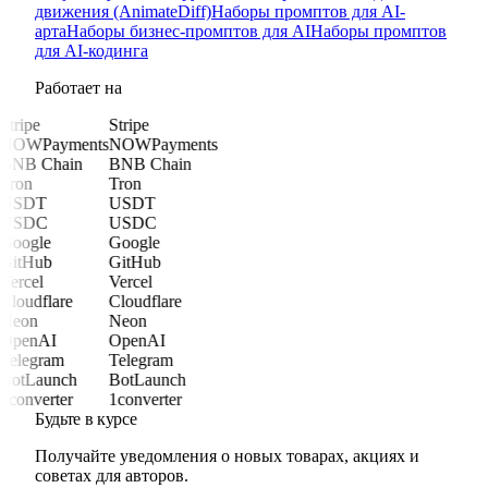
движения (AnimateDiff)
Наборы промптов для AI-
арта
Наборы бизнес-промптов для AI
Наборы промптов
для AI-кодинга
Работает на
Stripe
Stripe
NOWPayments
NOWPayments
BNB Chain
BNB Chain
Tron
Tron
USDT
USDT
USDC
USDC
Google
Google
GitHub
GitHub
Vercel
Vercel
Cloudflare
Cloudflare
Neon
Neon
OpenAI
OpenAI
Telegram
Telegram
BotLaunch
BotLaunch
1converter
1converter
Будьте в курсе
Получайте уведомления о новых товарах, акциях и
советах для авторов.