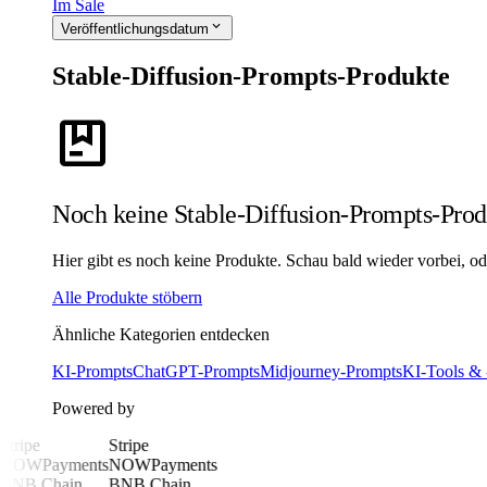
Im Sale
expand_more
Veröffentlichungsdatum
Stable-Diffusion-Prompts-Produkte
package
Noch keine Stable-Diffusion-Prompts-Prod
Hier gibt es noch keine Produkte. Schau bald wieder vorbei, oder
Alle Produkte stöbern
Ähnliche Kategorien entdecken
KI-Prompts
ChatGPT-Prompts
Midjourney-Prompts
KI-Tools & 
Powered by
Stripe
Stripe
NOWPayments
NOWPayments
BNB Chain
BNB Chain