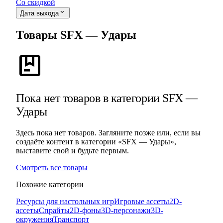
Со скидкой
expand_more
Дата выхода
Товары SFX — Удары
package
Пока нет товаров в категории SFX —
Удары
Здесь пока нет товаров. Загляните позже или, если вы
создаёте контент в категории «SFX — Удары»,
выставите свой и будьте первым.
Смотреть все товары
Похожие категории
Ресурсы для настольных игр
Игровые ассеты
2D-
ассеты
Спрайты
2D-фоны
3D-персонажи
3D-
окружения
Транспорт