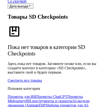
Со скидкой
expand_more
Дата выхода
Товары SD Checkpoints
package
Пока нет товаров в категории SD
Checkpoints
Здесь пока нет товаров. Загляните позже или, если вы
создаёте контент в категории «SD Checkpoints»,
выставите свой и будьте первым.
Смотреть все товары
Похожие категории
Промпты для ИИ
Промпты ChatGPT
Промпты
Midjourney
ИИ-инструменты и скрипты
AI-модели
движения (AnimateDiff)
Наборы промптов для AI-