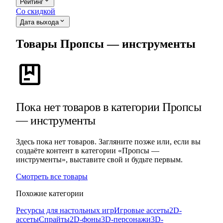
expand_more
Рейтинг
Со скидкой
expand_more
Дата выхода
Товары Пропсы — инструменты
package
Пока нет товаров в категории Пропсы
— инструменты
Здесь пока нет товаров. Загляните позже или, если вы
создаёте контент в категории «Пропсы —
инструменты», выставите свой и будьте первым.
Смотреть все товары
Похожие категории
Ресурсы для настольных игр
Игровые ассеты
2D-
ассеты
Спрайты
2D-фоны
3D-персонажи
3D-