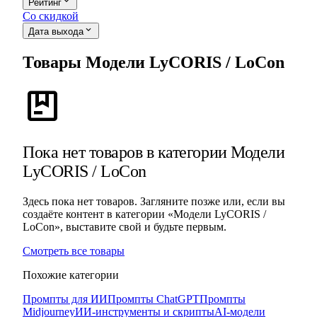
expand_more
Рейтинг
Со скидкой
expand_more
Дата выхода
Товары Модели LyCORIS / LoCon
package
Пока нет товаров в категории Модели
LyCORIS / LoCon
Здесь пока нет товаров. Загляните позже или, если вы
создаёте контент в категории «Модели LyCORIS /
LoCon», выставите свой и будьте первым.
Смотреть все товары
Похожие категории
Промпты для ИИ
Промпты ChatGPT
Промпты
Midjourney
ИИ-инструменты и скрипты
AI-модели