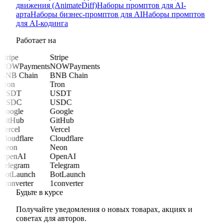
движения (AnimateDiff)
Наборы промптов для AI-
арта
Наборы бизнес-промптов для AI
Наборы промптов
для AI-кодинга
Работает на
Stripe
Stripe
NOWPayments
NOWPayments
BNB Chain
BNB Chain
Tron
Tron
USDT
USDT
USDC
USDC
Google
Google
GitHub
GitHub
Vercel
Vercel
Cloudflare
Cloudflare
Neon
Neon
OpenAI
OpenAI
Telegram
Telegram
BotLaunch
BotLaunch
1converter
1converter
Будьте в курсе
Получайте уведомления о новых товарах, акциях и
советах для авторов.