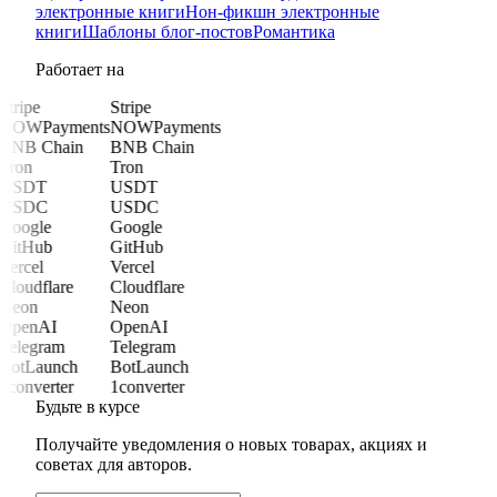
электронные книги
Нон-фикшн электронные
книги
Шаблоны блог-постов
Романтика
Работает на
Stripe
Stripe
NOWPayments
NOWPayments
BNB Chain
BNB Chain
Tron
Tron
USDT
USDT
USDC
USDC
Google
Google
GitHub
GitHub
Vercel
Vercel
Cloudflare
Cloudflare
Neon
Neon
OpenAI
OpenAI
Telegram
Telegram
BotLaunch
BotLaunch
1converter
1converter
Будьте в курсе
Получайте уведомления о новых товарах, акциях и
советах для авторов.