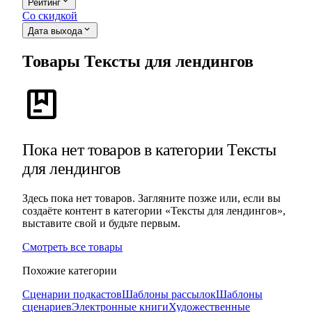
expand_more
Рейтинг
Со скидкой
expand_more
Дата выхода
Товары Тексты для лендингов
package
Пока нет товаров в категории Тексты
для лендингов
Здесь пока нет товаров. Загляните позже или, если вы
создаёте контент в категории «Тексты для лендингов»,
выставите свой и будьте первым.
Смотреть все товары
Похожие категории
Сценарии подкастов
Шаблоны рассылок
Шаблоны
сценариев
Электронные книги
Художественные