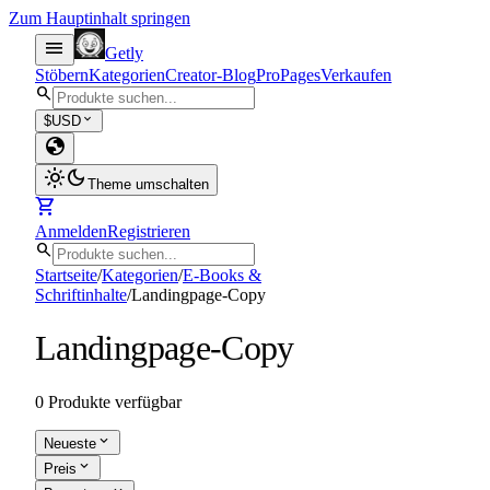
Zum Hauptinhalt springen
menu
Getly
Stöbern
Kategorien
Creator-Blog
Pro
Pages
Verkaufen
search
expand_more
$
USD
globe
light_mode
dark_mode
Theme umschalten
shopping_cart
Anmelden
Registrieren
search
Startseite
/
Kategorien
/
E-Books &
Schriftinhalte
/
Landingpage-Copy
Landingpage-Copy
0 Produkte verfügbar
expand_more
Neueste
expand_more
Preis