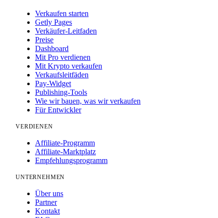
Verkaufen starten
Getly Pages
Verkäufer-Leitfaden
Preise
Dashboard
Mit Pro verdienen
Mit Krypto verkaufen
Verkaufsleitfäden
Pay-Widget
Publishing-Tools
Wie wir bauen, was wir verkaufen
Für Entwickler
VERDIENEN
Affiliate-Programm
Affiliate-Marktplatz
Empfehlungsprogramm
UNTERNEHMEN
Über uns
Partner
Kontakt