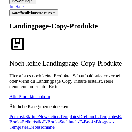
expand_more
Bewertung
Im Sale
expand_more
Veröffentlichungsdatum
Landingpage-Copy-Produkte
package
Noch keine Landingpage-Copy-Produkte
Hier gibt es noch keine Produkte. Schau bald wieder vorbei,
oder wenn du Landingpage-Copy-Inhalte erstellst, stelle
deine ein und sei der Erste.
Alle Produkte stöbern
Ähnliche Kategorien entdecken
Podcast-Skripte
Newsletter-Templates
Drehbuch-Templates
E-
Books
Belletristik-E-Books
Sachbuch-E-Books
Blogpost-
Templates
Liebesromane