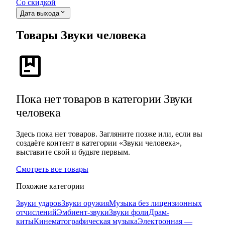
Со скидкой
expand_more
Дата выхода
Товары Звуки человека
package
Пока нет товаров в категории Звуки
человека
Здесь пока нет товаров. Загляните позже или, если вы
создаёте контент в категории «Звуки человека»,
выставите свой и будьте первым.
Смотреть все товары
Похожие категории
Звуки ударов
Звуки оружия
Музыка без лицензионных
отчислений
Эмбиент-звуки
Звуки фоли
Драм-
киты
Кинематографическая музыка
Электронная —