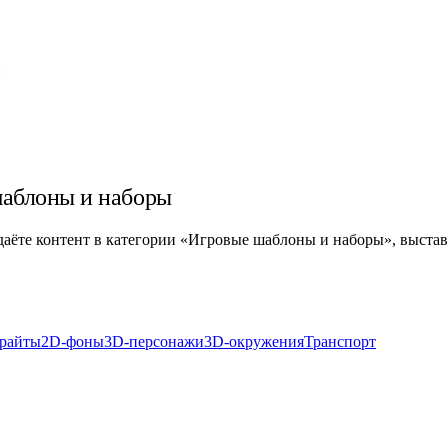
ы
шаблоны и наборы
оздаёте контент в категории «Игровые шаблоны и наборы», выстав
райты
2D-фоны
3D-персонажи
3D-окружения
Транспорт