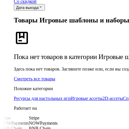
Со скидкой
expand_more
Дата выхода
Товары Игровые шаблоны и набор
package
Пока нет товаров в категории Игровые 
Здесь пока нет товаров. Загляните позже или, если вы с
Смотреть все товары
Похожие категории
Ресурсы для настольных игр
Игровые ассеты
2D-ассеты
Сп
Работает на
Stripe
Stripe
NOWPayments
NOWPayments
BNB Chain
BNB Chain