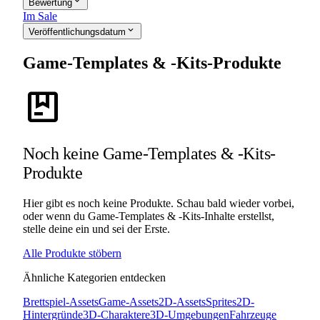
expand_more
Bewertung
Im Sale
expand_more
Veröffentlichungsdatum
Game-Templates & -Kits-Produkte
package
Noch keine Game-Templates & -Kits-
Produkte
Hier gibt es noch keine Produkte. Schau bald wieder vorbei,
oder wenn du Game-Templates & -Kits-Inhalte erstellst,
stelle deine ein und sei der Erste.
Alle Produkte stöbern
Ähnliche Kategorien entdecken
Brettspiel-Assets
Game-Assets
2D-Assets
Sprites
2D-
Hintergründe
3D-Charaktere
3D-Umgebungen
Fahrzeuge