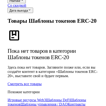
expand_more
Рейтинг
Со скидкой
expand_more
Дата выхода
Товары Шаблоны токенов ERC-20
package
Пока нет товаров в категории
Шаблоны токенов ERC-20
Здесь пока нет товаров. Загляните позже или, если вы
создаёте контент в категории «Шаблоны токенов ERC-
20», выставите свой и будьте первым.
Смотреть все товары
Похожие категории
Игровые ресурсы Web3
Шаблоны DeFi
Шаблоны
токенов
Шаблоны управления / DAO
Контракты