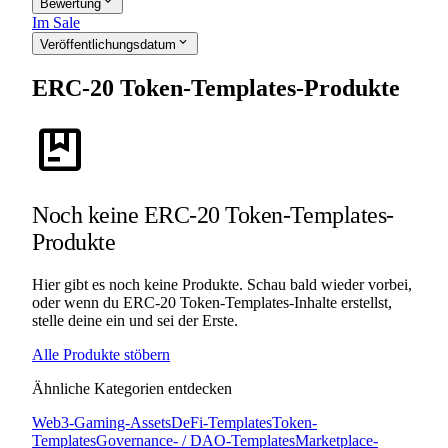
expand_more
Bewertung
Im Sale
expand_more
Veröffentlichungsdatum
ERC-20 Token-Templates-Produkte
package
Noch keine ERC-20 Token-Templates-
Produkte
Hier gibt es noch keine Produkte. Schau bald wieder vorbei,
oder wenn du ERC-20 Token-Templates-Inhalte erstellst,
stelle deine ein und sei der Erste.
Alle Produkte stöbern
Ähnliche Kategorien entdecken
Web3-Gaming-Assets
DeFi-Templates
Token-
Templates
Governance- / DAO-Templates
Marketplace-