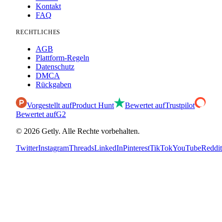
Kontakt
FAQ
RECHTLICHES
AGB
Plattform-Regeln
Datenschutz
DMCA
Rückgaben
Vorgestellt auf
Product Hunt
Bewertet auf
Trustpilot
Bewertet auf
G2
©
2026
Getly.
Alle Rechte vorbehalten.
Twitter
Instagram
Threads
LinkedIn
Pinterest
TikTok
YouTube
Reddit