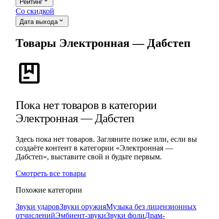
expand_more
Рейтинг
Со скидкой
expand_more
Дата выхода
Товары Электронная — Дабстеп
package
Пока нет товаров в категории
Электронная — Дабстеп
Здесь пока нет товаров. Загляните позже или, если вы
создаёте контент в категории «Электронная —
Дабстеп», выставите свой и будьте первым.
Смотреть все товары
Похожие категории
Звуки ударов
Звуки оружия
Музыка без лицензионных
отчислений
Эмбиент-звуки
Звуки фоли
Драм-