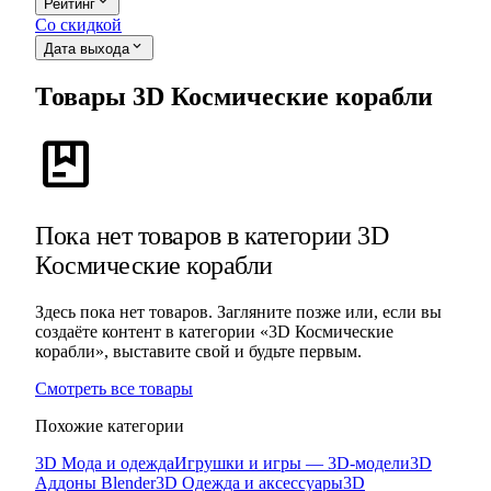
expand_more
Рейтинг
Со скидкой
expand_more
Дата выхода
Товары 3D Космические корабли
package
Пока нет товаров в категории 3D
Космические корабли
Здесь пока нет товаров. Загляните позже или, если вы
создаёте контент в категории «3D Космические
корабли», выставите свой и будьте первым.
Смотреть все товары
Похожие категории
3D Мода и одежда
Игрушки и игры — 3D-модели
3D
Аддоны Blender
3D Одежда и аксессуары
3D