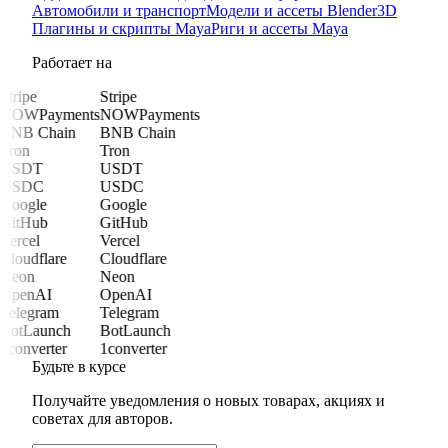
Автомобили и транспорт
Модели и ассеты Blender
3D
Плагины и скрипты Maya
Риги и ассеты Maya
Работает на
Stripe
Stripe
NOWPayments
NOWPayments
BNB Chain
BNB Chain
Tron
Tron
USDT
USDT
USDC
USDC
Google
Google
GitHub
GitHub
Vercel
Vercel
Cloudflare
Cloudflare
Neon
Neon
OpenAI
OpenAI
Telegram
Telegram
BotLaunch
BotLaunch
1converter
1converter
Будьте в курсе
Получайте уведомления о новых товарах, акциях и
советах для авторов.