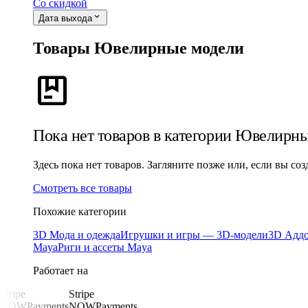
Со скидкой
expand_more
Дата выхода
Товары Ювелирные модели
package
Пока нет товаров в категории Ювелирн
Здесь пока нет товаров. Загляните позже или, если вы с
Смотреть все товары
Похожие категории
3D Мода и одежда
Игрушки и игры — 3D-модели
3D Аддо
Maya
Риги и ассеты Maya
Работает на
Stripe
Stripe
NOWPayments
NOWPayments