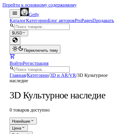
Перейти к основному содержимому
menu
Getly
Каталог
Категории
Блог авторов
Pro
Pages
Продавать
search
expand_more
$
USD
globe
light_mode
dark_mode
Переключить тему
shopping_cart
Войти
Регистрация
search
Главная
/
Категории
/
3D и AR/VR
/
3D Культурное
наследие
3D Культурное наследие
0 товаров доступно
expand_more
Новейшие
expand_more
Цена