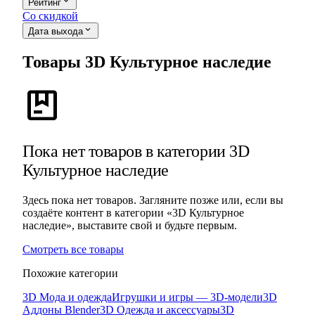
expand_more
Рейтинг
Со скидкой
expand_more
Дата выхода
Товары 3D Культурное наследие
package
Пока нет товаров в категории 3D
Культурное наследие
Здесь пока нет товаров. Загляните позже или, если вы
создаёте контент в категории «3D Культурное
наследие», выставите свой и будьте первым.
Смотреть все товары
Похожие категории
3D Мода и одежда
Игрушки и игры — 3D-модели
3D
Аддоны Blender
3D Одежда и аксессуары
3D