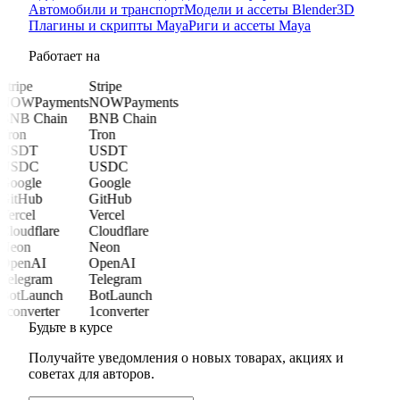
Автомобили и транспорт
Модели и ассеты Blender
3D
Плагины и скрипты Maya
Риги и ассеты Maya
Работает на
Stripe
Stripe
NOWPayments
NOWPayments
BNB Chain
BNB Chain
Tron
Tron
USDT
USDT
USDC
USDC
Google
Google
GitHub
GitHub
Vercel
Vercel
Cloudflare
Cloudflare
Neon
Neon
OpenAI
OpenAI
Telegram
Telegram
BotLaunch
BotLaunch
1converter
1converter
Будьте в курсе
Получайте уведомления о новых товарах, акциях и
советах для авторов.