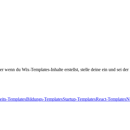
r wenn du Wix-Templates-Inhalte erstellst, stelle deine ein und sei der 
its-Templates
Bildungs-Templates
Startup-Templates
React-Templates
N