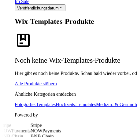
Im Sale
expand_more
Veröffentlichungsdatum
Wix-Templates-Produkte
package
Noch keine Wix-Templates-Produkte
Hier gibt es noch keine Produkte. Schau bald wieder vorbei, ode
Alle Produkte stöbern
Ähnliche Kategorien entdecken
Fotografie-Templates
Hochzeits-Templates
Medizin- & Gesundhe
Powered by
Stripe
Stripe
NOWPayments
NOWPayments
BNB Chain
BNB Chain