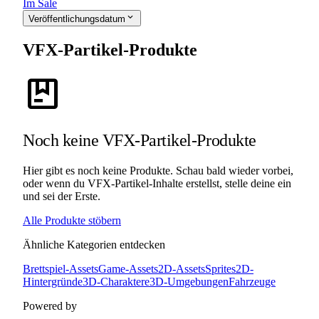
Im Sale
expand_more
Veröffentlichungsdatum
VFX-Partikel-Produkte
package
Noch keine VFX-Partikel-Produkte
Hier gibt es noch keine Produkte. Schau bald wieder vorbei,
oder wenn du VFX-Partikel-Inhalte erstellst, stelle deine ein
und sei der Erste.
Alle Produkte stöbern
Ähnliche Kategorien entdecken
Brettspiel-Assets
Game-Assets
2D-Assets
Sprites
2D-
Hintergründe
3D-Charaktere
3D-Umgebungen
Fahrzeuge
Powered by