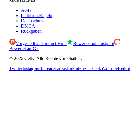
RECHTLICHES
AGB
Plattform-Regeln
Datenschutz
DMCA
Rückgaben
Vorgestellt auf
Product Hunt
Bewertet auf
Trustpilot
Bewertet auf
G2
©
2026
Getly.
Alle Rechte vorbehalten.
Twitter
Instagram
Threads
LinkedIn
Pinterest
TikTok
YouTube
Reddit