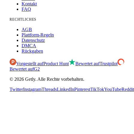
Kontakt
FAQ
RECHTLICHES
AGB
Plattform-Regeln
Datenschutz
DMCA
Rückgaben
Vorgestellt auf
Product Hunt
Bewertet auf
Trustpilot
Bewertet auf
G2
©
2026
Getly.
Alle Rechte vorbehalten.
Twitter
Instagram
Threads
LinkedIn
Pinterest
TikTok
YouTube
Reddit