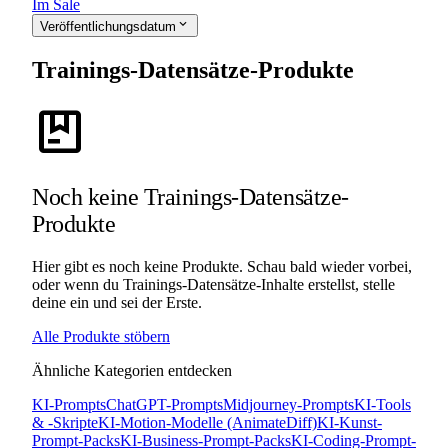
Im Sale
expand_more
Veröffentlichungsdatum
Trainings-Datensätze-Produkte
package
Noch keine Trainings-Datensätze-
Produkte
Hier gibt es noch keine Produkte. Schau bald wieder vorbei,
oder wenn du Trainings-Datensätze-Inhalte erstellst, stelle
deine ein und sei der Erste.
Alle Produkte stöbern
Ähnliche Kategorien entdecken
KI-Prompts
ChatGPT-Prompts
Midjourney-Prompts
KI-Tools
& -Skripte
KI-Motion-Modelle (AnimateDiff)
KI-Kunst-
Prompt-Packs
KI-Business-Prompt-Packs
KI-Coding-Prompt-