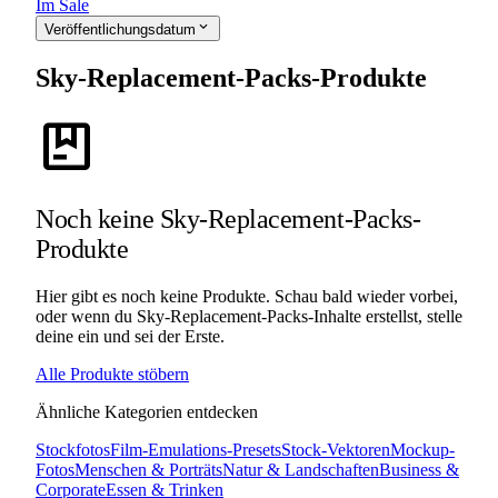
Im Sale
expand_more
Veröffentlichungsdatum
Sky-Replacement-Packs-Produkte
package
Noch keine Sky-Replacement-Packs-
Produkte
Hier gibt es noch keine Produkte. Schau bald wieder vorbei,
oder wenn du Sky-Replacement-Packs-Inhalte erstellst, stelle
deine ein und sei der Erste.
Alle Produkte stöbern
Ähnliche Kategorien entdecken
Stockfotos
Film-Emulations-Presets
Stock-Vektoren
Mockup-
Fotos
Menschen & Porträts
Natur & Landschaften
Business &
Corporate
Essen & Trinken