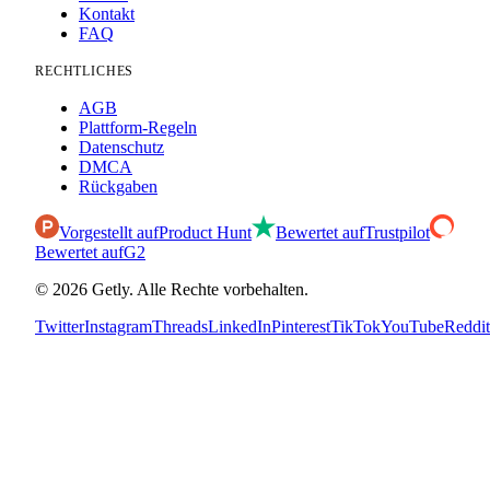
Kontakt
FAQ
RECHTLICHES
AGB
Plattform-Regeln
Datenschutz
DMCA
Rückgaben
Vorgestellt auf
Product Hunt
Bewertet auf
Trustpilot
Bewertet auf
G2
©
2026
Getly.
Alle Rechte vorbehalten.
Twitter
Instagram
Threads
LinkedIn
Pinterest
TikTok
YouTube
Reddit