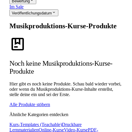
expand_more
Bewertung
Im Sale
expand_more
Veröffentlichungsdatum
Musikproduktions-Kurse-Produkte
package
Noch keine Musikproduktions-Kurse-
Produkte
Hier gibt es noch keine Produkte. Schau bald wieder vorbei,
oder wenn du Musikproduktions-Kurse-Inhalte erstellst,
stelle deine ein und sei der Erste.
Alle Produkte stöbern
Ähnliche Kategorien entdecken
Kurs-Templates (Teachable)
Druckbare
Lernmaterialien
Online-Kurse
Video-Kurse
PDF-