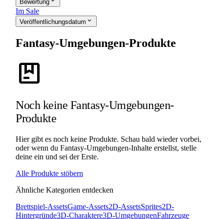
expand_more
Bewertung
Im Sale
expand_more
Veröffentlichungsdatum
Fantasy-Umgebungen-Produkte
package
Noch keine Fantasy-Umgebungen-
Produkte
Hier gibt es noch keine Produkte. Schau bald wieder vorbei,
oder wenn du Fantasy-Umgebungen-Inhalte erstellst, stelle
deine ein und sei der Erste.
Alle Produkte stöbern
Ähnliche Kategorien entdecken
Brettspiel-Assets
Game-Assets
2D-Assets
Sprites
2D-
Hintergründe
3D-Charaktere
3D-Umgebungen
Fahrzeuge