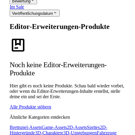
expand_more
Bewertung
Im Sale
expand_more
Veröffentlichungsdatum
Editor-Erweiterungen-Produkte
package
Noch keine Editor-Erweiterungen-
Produkte
Hier gibt es noch keine Produkte. Schau bald wieder vorbei,
oder wenn du Editor-Erweiterungen-Inhalte erstellst, stelle
deine ein und sei der Erste.
Alle Produkte stöbern
Ähnliche Kategorien entdecken
Brettspiel-Assets
Game-Assets
2D-Assets
Sprites
2D-
Hintergründe
3D-Charaktere
3D-Umgebungen
Fahrzeuge