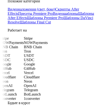
Похожие категории
Видеоналожения (свет, боке)
Скрипты After
Effects
Пресеты Premiere Pro
Видеошаблоны
Шаблоны
After Effects
Шаблоны Premiere Pro
Шаблоны DaVinci
Resolve
Шаблоны Final Cut
Работает на
Stripe
Stripe
NOWPayments
NOWPayments
BNB Chain
BNB Chain
Tron
Tron
USDT
USDT
USDC
USDC
Google
Google
GitHub
GitHub
Vercel
Vercel
Cloudflare
Cloudflare
Neon
Neon
OpenAI
OpenAI
Telegram
Telegram
BotLaunch
BotLaunch
1converter
1converter
Будьте в курсе