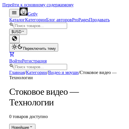
Перейти к основному содержимому
menu
Getly
Каталог
Категории
Блог авторов
Pro
Pages
Продавать
search
expand_more
$
USD
globe
light_mode
dark_mode
Переключить тему
shopping_cart
Войти
Регистрация
search
Главная
/
Категории
/
Видео и моушн
/
Стоковое видео —
Технологии
Стоковое видео —
Технологии
0 товаров доступно
expand_more
Новейшие