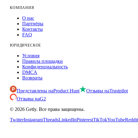
КОМПАНИЯ
О нас
Партнёры
Контакты
FAQ
ЮРИДИЧЕСКОЕ
Условия
Правила площадки
Конфиденциальность
DMCA
Возвраты
Представлены на
Product Hunt
Отзывы на
Trustpilot
Отзывы на
G2
©
2026
Getly.
Все права защищены.
Twitter
Instagram
Threads
LinkedIn
Pinterest
TikTok
YouTube
Reddit