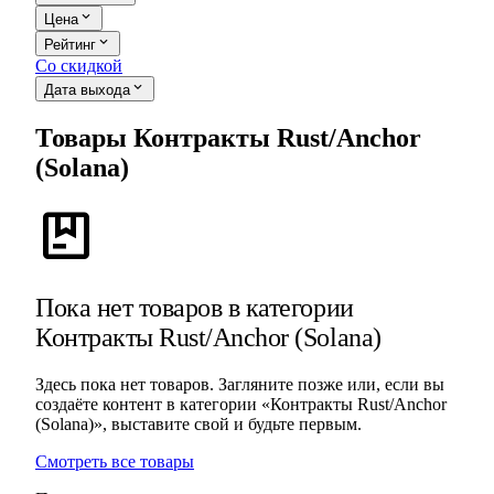
expand_more
Цена
expand_more
Рейтинг
Со скидкой
expand_more
Дата выхода
Товары Контракты Rust/Anchor
(Solana)
package
Пока нет товаров в категории
Контракты Rust/Anchor (Solana)
Здесь пока нет товаров. Загляните позже или, если вы
создаёте контент в категории «Контракты Rust/Anchor
(Solana)», выставите свой и будьте первым.
Смотреть все товары