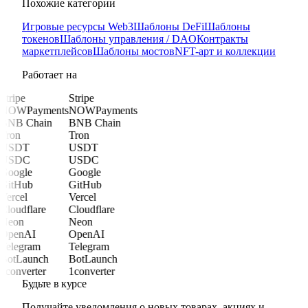
Похожие категории
Игровые ресурсы Web3
Шаблоны DeFi
Шаблоны
токенов
Шаблоны управления / DAO
Контракты
маркетплейсов
Шаблоны мостов
NFT-арт и коллекции
Работает на
Stripe
Stripe
NOWPayments
NOWPayments
BNB Chain
BNB Chain
Tron
Tron
USDT
USDT
USDC
USDC
Google
Google
GitHub
GitHub
Vercel
Vercel
Cloudflare
Cloudflare
Neon
Neon
OpenAI
OpenAI
Telegram
Telegram
BotLaunch
BotLaunch
1converter
1converter
Будьте в курсе
Получайте уведомления о новых товарах, акциях и