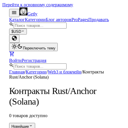
Перейти к основному содержимому
menu
Getly
Каталог
Категории
Блог авторов
Pro
Pages
Продавать
search
expand_more
$
USD
globe
light_mode
dark_mode
Переключить тему
shopping_cart
Войти
Регистрация
search
Главная
/
Категории
/
Web3 и блокчейн
/
Контракты
Rust/Anchor (Solana)
Контракты Rust/Anchor
(Solana)
0 товаров доступно
expand_more
Новейшие