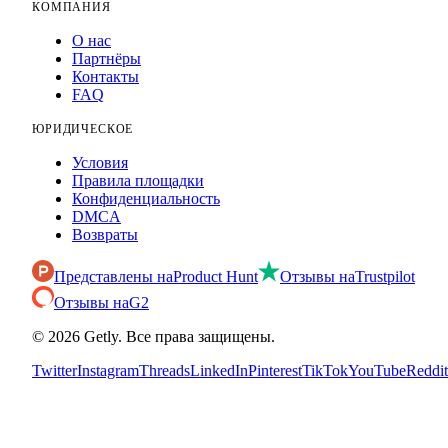
КОМПАНИЯ
О нас
Партнёры
Контакты
FAQ
ЮРИДИЧЕСКОЕ
Условия
Правила площадки
Конфиденциальность
DMCA
Возвраты
Представлены на
Product Hunt
Отзывы на
Trustpilot
Отзывы на
G2
©
2026
Getly.
Все права защищены.
Twitter
Instagram
Threads
LinkedIn
Pinterest
TikTok
YouTube
Reddit