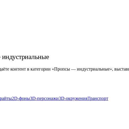
— индустриальные
оздаёте контент в категории «Пропсы — индустриальные», выстав
райты
2D-фоны
3D-персонажи
3D-окружения
Транспорт