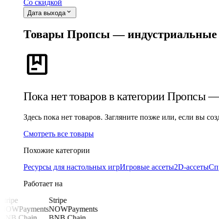
Со скидкой
expand_more
Дата выхода
Товары Пропсы — индустриальные
package
Пока нет товаров в категории Пропсы 
Здесь пока нет товаров. Загляните позже или, если вы с
Смотреть все товары
Похожие категории
Ресурсы для настольных игр
Игровые ассеты
2D-ассеты
Сп
Работает на
Stripe
Stripe
NOWPayments
NOWPayments
BNB Chain
BNB Chain