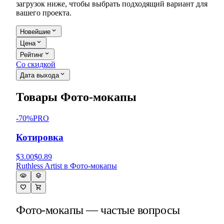
загрузок ниже, чтобы выбрать подходящий вариант для
вашего проекта.
expand_more
Новейшие
expand_more
Цена
expand_more
Рейтинг
Со скидкой
expand_more
Дата выхода
Товары Фото-мокапы
-
70
%
PRO
Котировка
$3.00
$0.89
Ruthless Artist
в
Фото-мокапы
visibility
layers
favorite
shopping_cart
Фото-мокапы — частые вопросы