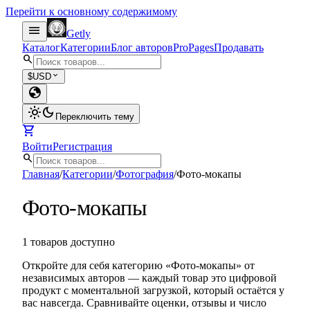
Перейти к основному содержимому
menu
Getly
Каталог
Категории
Блог авторов
Pro
Pages
Продавать
search
expand_more
$
USD
globe
light_mode
dark_mode
Переключить тему
shopping_cart
Войти
Регистрация
search
Главная
/
Категории
/
Фотография
/
Фото-мокапы
Фото-мокапы
1 товаров доступно
Откройте для себя категорию «Фото-мокапы» от
независимых авторов — каждый товар это цифровой
продукт с моментальной загрузкой, который остаётся у
вас навсегда. Сравнивайте оценки, отзывы и число