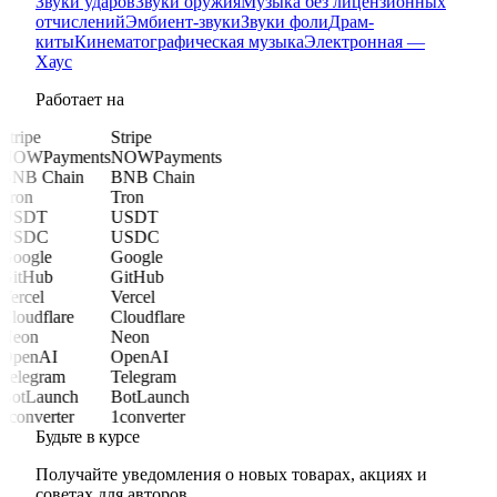
Звуки ударов
Звуки оружия
Музыка без лицензионных
отчислений
Эмбиент-звуки
Звуки фоли
Драм-
киты
Кинематографическая музыка
Электронная —
Хаус
Работает на
Stripe
Stripe
NOWPayments
NOWPayments
BNB Chain
BNB Chain
Tron
Tron
USDT
USDT
USDC
USDC
Google
Google
GitHub
GitHub
Vercel
Vercel
Cloudflare
Cloudflare
Neon
Neon
OpenAI
OpenAI
Telegram
Telegram
BotLaunch
BotLaunch
1converter
1converter
Будьте в курсе
Получайте уведомления о новых товарах, акциях и
советах для авторов.