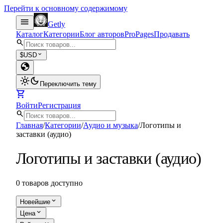
Перейти к основному содержимому
menu
Getly
Каталог
Категории
Блог авторов
Pro
Pages
Продавать
search
expand_more
$
USD
globe
light_mode
dark_mode
Переключить тему
shopping_cart
Войти
Регистрация
search
Главная
/
Категории
/
Аудио и музыка
/
Логотипы и
заставки (аудио)
Логотипы и заставки (аудио)
0 товаров доступно
expand_more
Новейшие
expand_more
Цена