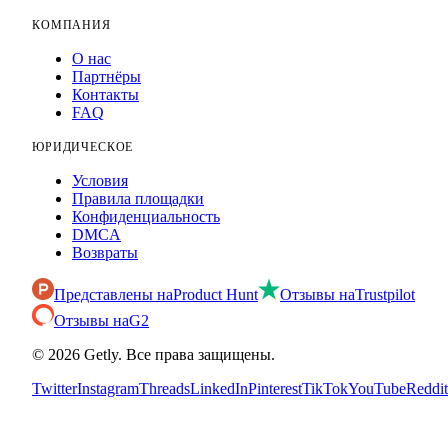
КОМПАНИЯ
О нас
Партнёры
Контакты
FAQ
ЮРИДИЧЕСКОЕ
Условия
Правила площадки
Конфиденциальность
DMCA
Возвраты
Представлены на
Product Hunt
Отзывы на
Trustpilot
Отзывы на
G2
©
2026
Getly.
Все права защищены.
Twitter
Instagram
Threads
LinkedIn
Pinterest
TikTok
YouTube
Reddit