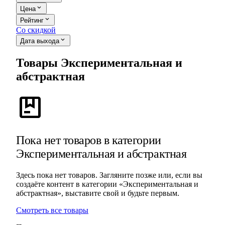
expand_more
Цена
expand_more
Рейтинг
Со скидкой
expand_more
Дата выхода
Товары Экспериментальная и
абстрактная
package
Пока нет товаров в категории
Экспериментальная и абстрактная
Здесь пока нет товаров. Загляните позже или, если вы
создаёте контент в категории «Экспериментальная и
абстрактная», выставите свой и будьте первым.
Смотреть все товары