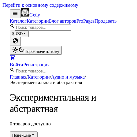
Перейти к основному содержимому
menu
Getly
Каталог
Категории
Блог авторов
Pro
Pages
Продавать
search
expand_more
$
USD
globe
light_mode
dark_mode
Переключить тему
shopping_cart
Войти
Регистрация
search
Главная
/
Категории
/
Аудио и музыка
/
Экспериментальная и абстрактная
Экспериментальная и
абстрактная
0 товаров доступно
expand_more
Новейшие