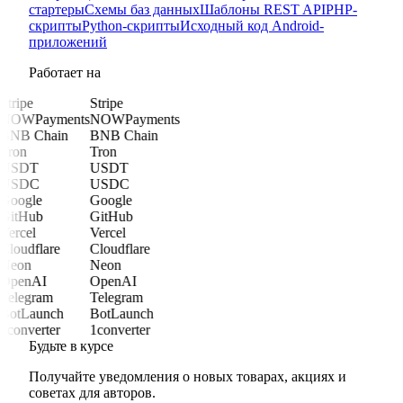
стартеры
Схемы баз данных
Шаблоны REST API
PHP-
скрипты
Python-скрипты
Исходный код Android-
приложений
Работает на
Stripe
Stripe
NOWPayments
NOWPayments
BNB Chain
BNB Chain
Tron
Tron
USDT
USDT
USDC
USDC
Google
Google
GitHub
GitHub
Vercel
Vercel
Cloudflare
Cloudflare
Neon
Neon
OpenAI
OpenAI
Telegram
Telegram
BotLaunch
BotLaunch
1converter
1converter
Будьте в курсе
Получайте уведомления о новых товарах, акциях и
советах для авторов.