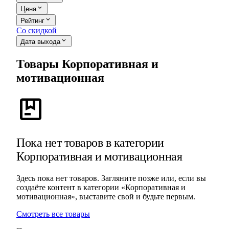
expand_more
Цена
expand_more
Рейтинг
Со скидкой
expand_more
Дата выхода
Товары Корпоративная и
мотивационная
package
Пока нет товаров в категории
Корпоративная и мотивационная
Здесь пока нет товаров. Загляните позже или, если вы
создаёте контент в категории «Корпоративная и
мотивационная», выставите свой и будьте первым.
Смотреть все товары