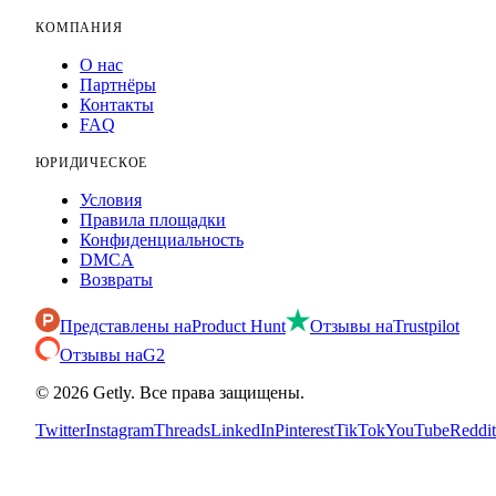
КОМПАНИЯ
О нас
Партнёры
Контакты
FAQ
ЮРИДИЧЕСКОЕ
Условия
Правила площадки
Конфиденциальность
DMCA
Возвраты
Представлены на
Product Hunt
Отзывы на
Trustpilot
Отзывы на
G2
©
2026
Getly.
Все права защищены.
Twitter
Instagram
Threads
LinkedIn
Pinterest
TikTok
YouTube
Reddit