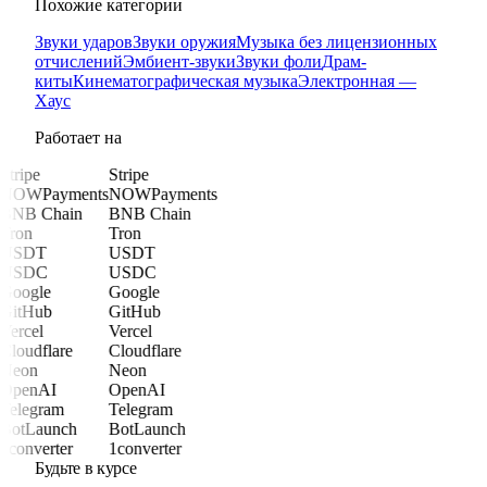
Похожие категории
Звуки ударов
Звуки оружия
Музыка без лицензионных
отчислений
Эмбиент-звуки
Звуки фоли
Драм-
киты
Кинематографическая музыка
Электронная —
Хаус
Работает на
Stripe
Stripe
NOWPayments
NOWPayments
BNB Chain
BNB Chain
Tron
Tron
USDT
USDT
USDC
USDC
Google
Google
GitHub
GitHub
Vercel
Vercel
Cloudflare
Cloudflare
Neon
Neon
OpenAI
OpenAI
Telegram
Telegram
BotLaunch
BotLaunch
1converter
1converter
Будьте в курсе